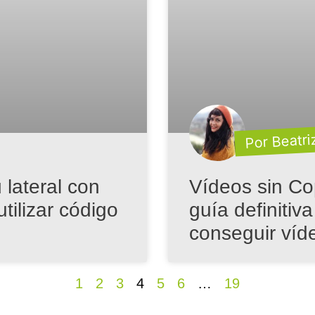
Por Beatri
Vídeos sin Co
lateral con
guía definitiv
tilizar código
conseguir víde
1
2
3
4
5
6
…
19