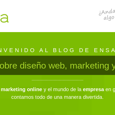
NVENIDO AL BLOG DE ENS
obre diseño web, marketing
marketing online
y el mundo de la
empresa
en g
contamos todo de una manera divertida.