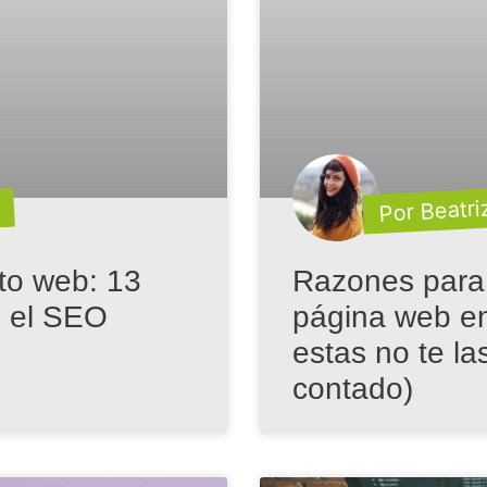
Por Beatri
to web: 13
Razones para
e el SEO
página web en
estas no te l
contado)