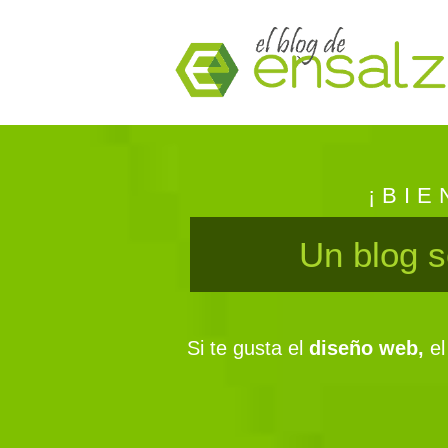
¡BIE
Un blog s
Si te gusta el
diseño web
,
el