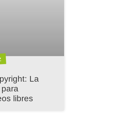
z
pyright: La
a para
os libres