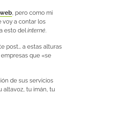
a web
, pero como mi
te voy a contar los
a esto del
interné
.
e post… a estas alturas
s empresas que «se
ión de sus servicios
 altavoz, tu imán, tu