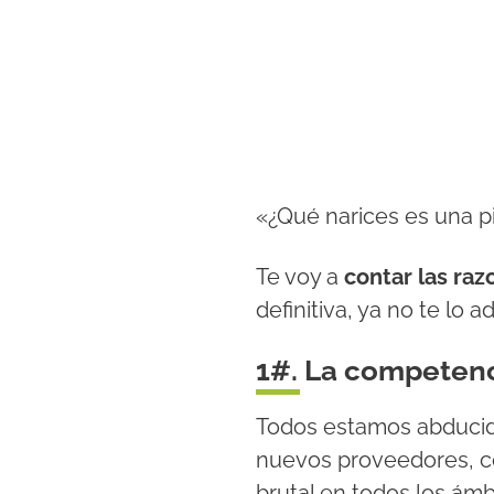
«¿Qué narices es una p
Te voy a
contar las ra
definitiva, ya no te lo 
1#. La competenc
Todos estamos abducidos
nuevos proveedores, c
brutal en todos los ámb