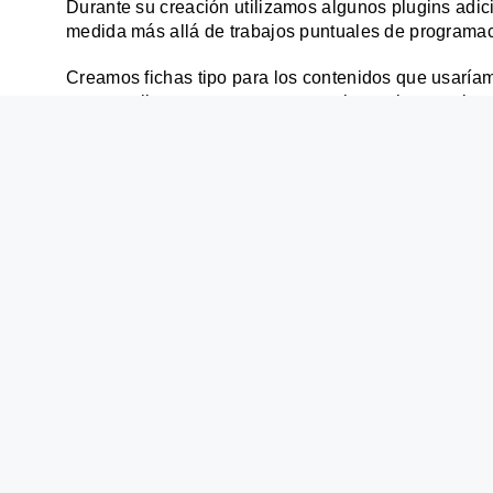
Durante su creación utilizamos algunos plugins adic
medida más allá de trabajos puntuales de programac
Creamos fichas tipo para los contenidos que usaríamo
nuestro cliente como a nosotros mismos la organizac
contenido: vídeos, listas de puntos, textos e imágen
categorizar todo correctamente.
Por otro lado, sobre la puesta en producción y los 
en organizar los enlaces nuevos y antiguos y palab
quedase suelto. Por último, desarrollamos múltiple
cubrir las necesidades de nuestro cliente.
¿El resultado? ¡Una web que va viento en popa!