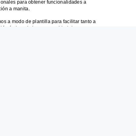
ionales para obtener funcionalidades a
ión a manita.
s a modo de plantilla para facilitar tanto a
ión óptima de la gran cantidad de
es. Esto fue fundamental para lograr
cambios de URLs, tuvimos especial cuidado
ras clave en Excel para que ningún «cable»
s modelos de formulario avanzados para