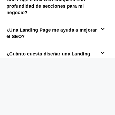
profundidad de secciones para mi
negocio?
¿Una Landing Page me ayuda a mejorar
el SEO?
¿Cuánto cuesta diseñar una Landing
Page?
¿Puedo gestionar una Landing Page por
mi cuenta una vez esté hecha?
¿Es posible convertir mi web actual en
una One Page?