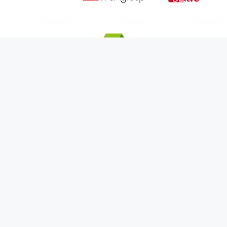
¿QUÉ HACEMOS MEJOR?
Diseño de páginas web en Madrid
Diseño web en WordPress
Marketing de contenidos
Desarrollo de aplicaciones web