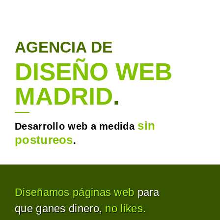
AGENCIA DE
DISEÑO WEB
MADRID
.
sin
Desarrollo web a medida
postureos
.
Diseñamos páginas web
para
que ganes dinero,
no likes.