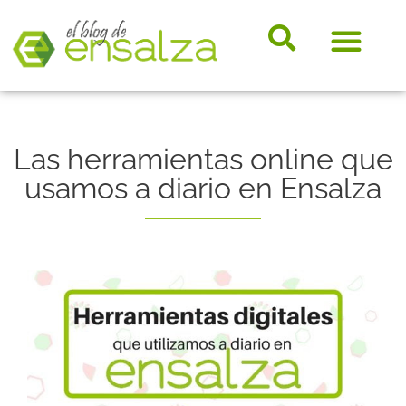
somos e
Hosting, e-
Diccio
Noveda
Marke
Las herramientas online que
usamos a diario en Ensalza