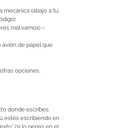
da mecánica (abajo a tu
ódigo)
eres mal vamos) –
n avión de papel que
otras opciones.
to donde escribes.
tú estés escribiendo en
exto” (si lo pegas en el