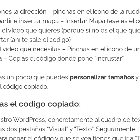
nes la dirección – pinchas en el icono de la rue
rtir e insertar mapa – Insertar Mapa (ese es el c
el vídeo que quieres (porque si no es el que qui
tar (ahí te sale el código)
l vídeo que necesitas – Pinchas en el icono de u
la – Copias el código donde pone “Incrustar”
cas un poco) que puedes
personalizar tamaños
y 
l código copiado.
as el código copiado:
stro WordPress, concretamente al cuadro de tex
ás dos pestañas “Visual” y “Texto”. Seguramente 
para pegar el código y que se vea tienes que ir a “T