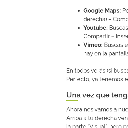
Google Maps:
Po
derecha) – Compa
Youtube:
Buscas 
Compartir – Inser
Vimeo:
Buscas e
hay en la pantal
En todos verás (si bus
Perfecto, ya tenemos e
Una vez que teng
Ahora nos vamos a nue
Arriba a tu derecha ver
la parte “Visual”, pero 