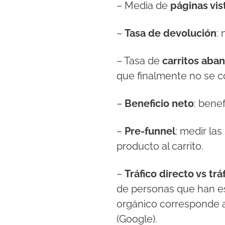
– Media de
páginas vis
–
Tasa de devolución
:
– Tasa de
carritos aba
que finalmente no se co
–
Beneficio neto
: bene
–
Pre-funnel
: medir la
producto al carrito.
–
Tráfico directo vs trá
de personas que han esc
orgánico corresponde a
(Google).