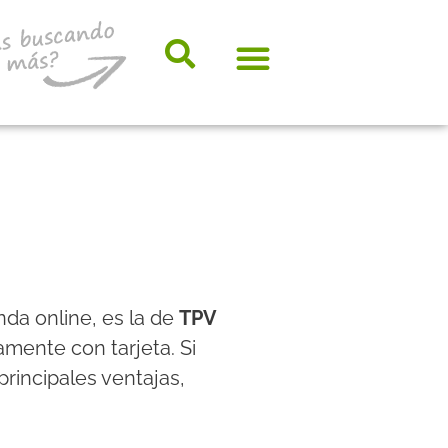
somos ensalza.com
Hosting, e-mail y servidores
Diccionario Ensalza
Novedades ensalza
Marketing Online
nda online, es la de
TPV
mente con tarjeta. Si
rincipales ventajas,