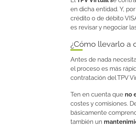
El
TPV Virtual s
e contr
en dicha entidad. Y, por
crédito o de débito VI
es revisar y negociar la
¿Cómo llevarlo a 
Antes de nada necesitas
el proceso es más rápi
contratación del TPV Vir
Ten en cuenta que
no e
costes y comisiones. D
básicamente compren
también un
mantenimi