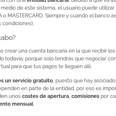
ata con una
entidad bancaria
, debido a que va a
 medio de este sistema, el usuario puede utilizar 
SA o MASTERCARD. Siempre y cuando el banco así 
s condiciones).
cabo?
 crear una cuenta bancaria en la que recibir los p
do todavía; porque solo tendrás que negociar con
tual para que tus pagos te lleguen allí.
s un servicio gratuito
, puesto que hay asociad
ependen en parte de la entidad, por eso es impor
den unos
costes de apertura
,
comisiones
por ca
ento mensual
.