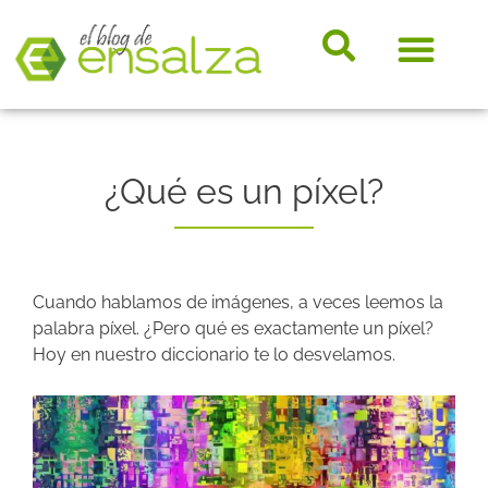
somos e
Hosting, e-
Diccio
Noveda
Marke
¿Qué es un píxel?
Cuando hablamos de imágenes, a veces leemos la
palabra píxel. ¿Pero qué es exactamente un píxel?
Hoy en nuestro diccionario te lo desvelamos.