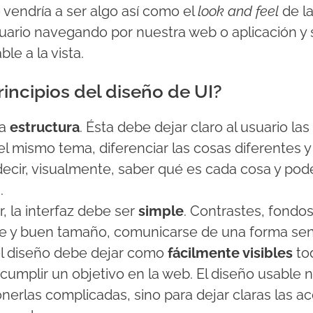
o vendría a ser algo así como el
look and feel
de l
ario navegando por nuestra web o aplicación y s
le a la vista.
rincipios del diseño de UI?
la
estructura
. Ésta debe dejar claro al usuario la
el mismo tema, diferenciar las cosas diferentes y
decir, visualmente, saber qué es cada cosa y pod
.
, la interfaz debe ser
simple
. Contrastes, fondos 
le y buen tamaño, comunicarse de una forma senc
 el diseño debe dejar como
fácilmente visibles
to
 cumplir un objetivo en la web. El diseño usable
onerlas complicadas, sino para dejar claras las 