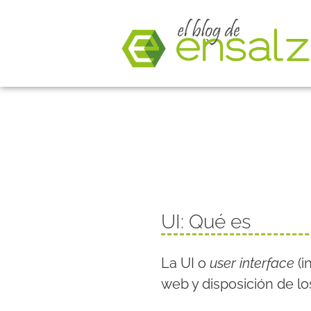
UI: Qué es
La UI o
user interface
(i
web y disposición de l