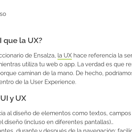
eso
I que la UX?
ccionario de Ensalza,
la UX
hace referencia la s
ientras utiliza tu web o app. La verdad es que res
orque caminan de la mano. De hecho, podríamos
entro de la User Experience.
 UI y UX
cia al diseño de elementos como textos, campos 
l diseño (incluso en diferentes pantallas)…
antes, durante y después de la navegación: facil