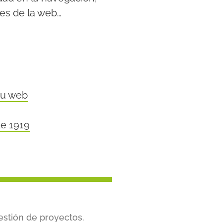
nes de la web…
tu web
de 1919
estión de proyectos.