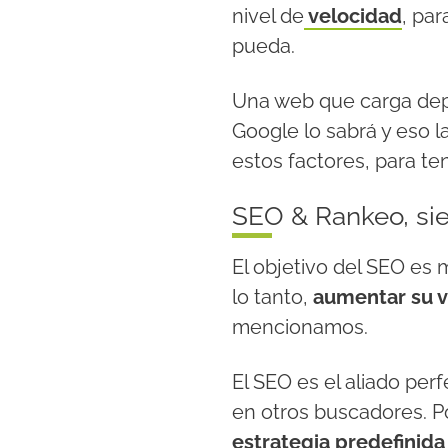
nivel de
velocidad
, pa
pueda.
Una web que carga depri
Google lo sabrá y eso l
estos factores, para te
SEO & Rankeo, si
El objetivo del SEO es 
lo tanto,
aumentar su vi
mencionamos.
El SEO es el aliado per
en otros buscadores. P
estrategia predefinida