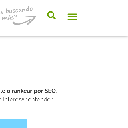
somos ensalza.com
Hosting, e-mail y servidores
Diccionario Ensalza
Novedades ensalza
Marketing Online
le o rankear por SEO
.
 interesar entender.