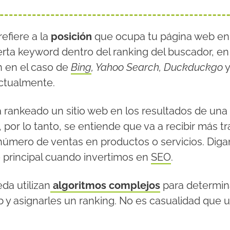
refiere a la
posición
que ocupa tu página web en 
rta keyword dentro del ranking del buscador, en
n en el caso de
Bing
, Yahoo Search, Duckduckgo
y
ctualmente.
á rankeado un sitio web en los resultados de un
, por lo tanto, se entiende que va a recibir más tr
úmero de ventas en productos o servicios. Diga
vo principal cuando invertimos en
SEO
.
a utilizan
algoritmos complejos
para determina
eb y asignarles un ranking. No es casualidad que