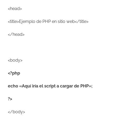
<head>
<title>Ejemplo de PHP en sitio web</title>
</head>
<body>
<?php
echo «Aquí iría el script a cargar de PHP»;
?>
</body>