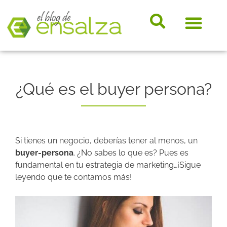
somos e
Hosting, e-
Diccio
Noveda
Marke
¿Qué es el buyer persona?
Si tienes un negocio, deberías tener al menos, un
buyer-persona
. ¿No sabes lo que es? Pues es
fundamental en tu estrategia de marketing…¡Sigue
leyendo que te contamos más!